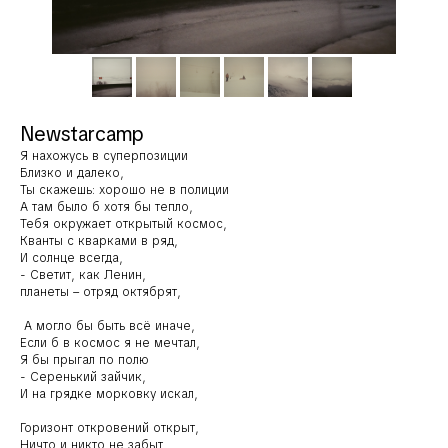
Newstarcamp
Я нахожусь в суперпозиции
Близко и далеко,
Ты скажешь: хорошо не в полиции
А там было б хотя бы тепло,
Тебя окружает открытый космос,
Кванты с кварками в ряд,
И солнце всегда,
- Светит, как Ленин,
планеты – отряд октябрят,
А могло бы быть всё иначе,
Если б в космос я не мечтал,
Я бы прыгал по полю
- Серенький зайчик,
И на грядке морковку искал,
Горизонт откровений открыт,
Ничто и никто не забыт,