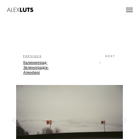
PREVIOUS
NEXT
Калининград-
-
Зеленоградск-
Аленберг